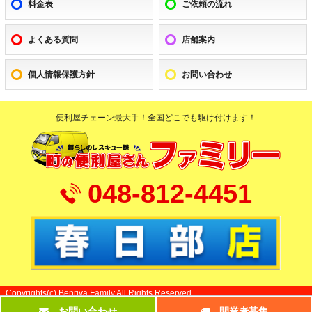
料金表
ご依頼の流れ
春日部市の便利屋 ファミリー春日部店より今月のおすすめ!!
よくある質問
店舗案内
お庭のお手入れ おまかせくださ
い
個人情報保護方針
お問い合わせ
寒い季節がやってきました。
お庭は落ち葉で汚れ放題･･･
でも寒くてやる気にならない。
便利屋チェーン最大手！全国どこでも駆け付けます！
そんな時は便利屋ファミリーにおまかせください。
お庭はお家の顔。いつもきれいでいたいですね。
春日部市便利屋 ファミリー春日部店より今月のおすすめ!!
048-812-4451
エアコンクリーニング承ります!!
まだ５月だというのに、夏日が･･･
エアコンを使っているお宅もこれからどんどん増えます。
しかし、スイッチを付けた時の嫌な臭いにお困りの方も多いのでは
ないでしょうか。
そんな時は便利屋ファミリーにおまかせください。
エアコンクリーニングですっきりキレイな空気にしましょう。
Copyrights(c) Benriya Family All Rights Reserved.
お問い合わせ
開業者募集