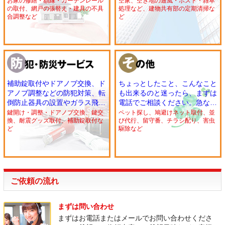
補修、ペンキの塗り替えなどち
長期留守宅のポストの管理や植
お家の修繕・額縁・カーテンレール
空家、空き地の通風・ポスト・雑草
の取付、網戸の張替え・建具の不具
処理など、建物共有部の定期清掃な
ょっとしたお家の修繕はお任せ
木の水やりもOK！建物共有部
合調整など
ど
ください。プチリフォームも承
分の定期清掃や修理も承りま
ります。
す。
補助錠取付やドアノブ交換、ド
ちょっとしたこと、こんなこと
アノブ調整などの防犯対策、転
も出来るのと迷ったら、まずは
倒防止器具の設置やガラス飛散
電話でご相談ください。急な対
フィルムの貼付などの防災対策
応もOK！例えば、遠くて行け
鍵開け・調整・ドアノブ交換、鍵交
ペット探し、鳩避けネット取付、並
換、耐震グッズ取付、補助錠取付な
び代行、留守番、チラシ配り、害虫
などは、おまかせください。
ないお墓参り、急なケガで出来
ど
駆除など
ないペットのお散歩など、メニ
ューにないご依頼も承ります。
ご依頼の流れ
まずは問い合わせ
まずはお電話またはメールでお問い合わせくださ