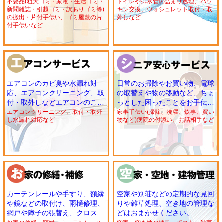
ゴミの仕分手伝い、ゴミ屋敷、
ルなら何でもおまかせくださ
不要品(粗大ゴミ・家電・生活ゴミ・
トイレや排水管の詰まり処理、パッ
新聞雑誌・引越ゴミ・訳ありゴミ等)
キン交換、ウォシュレット取付・取
訳ありゴミの片付けや搬出の手
い。洗濯機の設置や浄水器、食
の搬出・片付手伝い、ゴミ屋敷の片
外しなど
伝いもOK!!故人のお部屋の片付
洗機、トイレのウォシュレット
付手伝いなど
け手伝いも承ります。お気軽に
の取付・取外しなども承りま
ご相談ください。
す。
エアコンのカビ臭や水漏れ対
日常のお掃除やお買い物、電球
応、エアコンクリーニング、取
の取替えや物の移動など、ちょ
付・取外しなどエアコンのこと
っとした困ったことをお手伝い
はおまかせください。引越や買
するシニアサービス。遠く離れ
エアコンクリーニング、取付・取外
家事手伝い(掃除、洗濯、炊事、買い
し水漏れ対応など
物など)病院の付添い、お話相手など
い替えに伴う取付・取外しも承
たご家族も安心の定期訪問や声
ります。
掛けサービスなども大好評！
カーテンレールや手すり、額縁
空家や別荘などの定期的な見回
や鏡などの取付け、雨樋修理、
りや雑草処理、空き地の管理な
網戸や障子の張替え、クロスの
どはおまかせください。