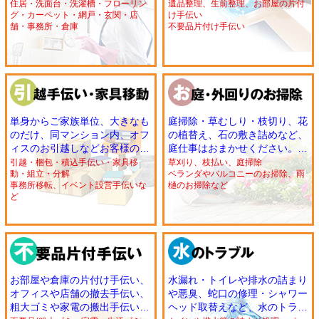
ベランダ・換気扇など、また引
ご家族からのご依頼もOK！お
住居・洗面台・洗濯槽・フローリン
遺品整理、生前整理、お部屋の片付
グ・カーペット・網戸・玄関・店
け手伝い
越前後のお掃除まで、お客様の
部屋のお掃除や不要品の片付け
舗・事務所・倉庫
不要品片付け手伝い
ご要望に合わせた幅広いプロの
手伝いも承ります。
ハウスクリーニングをご提供い
たします。
単身からご家族単位、大きなも
庭掃除・草むしり・枝切り、花
のだけ、同マンション内、オフ
の植替え、石の敷き詰めなど、
ィスのお引越しなどお客様のご
庭仕事はおまかせください。外
要望に合わせ対応いたします。
壁や雨樋など外回りのお掃除も
引越・梱包・積込手伝い・家具移
草刈り、枝払い、庭掃除
動・組立・分解
ベランダやバルコニーのお掃除、雨
また、家具の移動、お部屋の模
OK！空き地や駐車場のお掃除
事務所移転、イベント設営手伝いな
樋のお掃除など
様替え、通販家具の組立て・分
や管理も承ります。
ど
解などもお任せください。
お部屋や倉庫の片付け手伝い、
水漏れ・トイレや排水の詰まり
オフィスや店舗の撤去手伝い、
や悪臭、蛇口の修理・シャワー
粗大ゴミや家電の搬出手伝い、
ヘッド取替えなど、水のトラブ