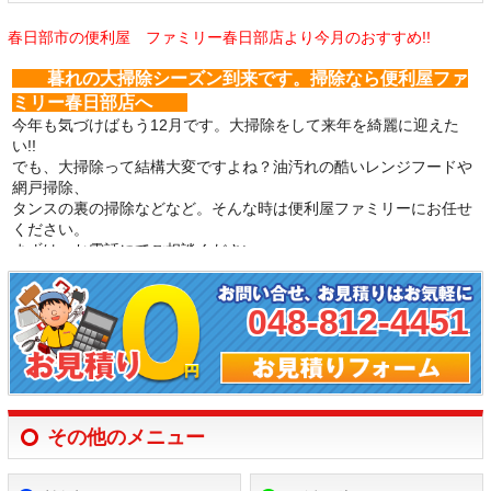
春日部市の便利屋 ファミリー春日部店より今月のおすすめ!!
暮れの大掃除シーズン到来です。掃除なら便利屋ファ
ミリー春日部店へ
今年も気づけばもう12月です。大掃除をして来年を綺麗に迎えた
い!!
でも、大掃除って結構大変ですよね？油汚れの酷いレンジフードや
網戸掃除、
タンスの裏の掃除などなど。そんな時は便利屋ファミリーにお任せ
ください。
まずは、お電話にてご相談ください。
春日部市の便利屋 ファミリー春日部店より今月のおすすめ!!
048-812-4451
年末の大掃除シーズン到来です!! 掃除なら便利屋フ
ァミリー春日部店へ
今年も気づけばもう12月。普段からこまめに掃除をしていても高く
で出来ない場所や
全然手を付けていない場所など汚れも様々。そんな場所も便利屋フ
その他のメニュー
ァミリーなら綺麗にお掃除いたします。
まずは、お電話にてご相談ください。